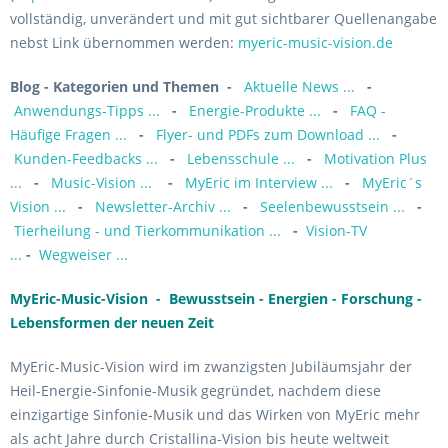
vollständig, unverändert und mit gut sichtbarer Quellenangabe
nebst Link übernommen werden:
myeric-music-vision.de
Blog - Kategorien und Themen
-
Aktuelle News ...
-
Anwendungs-Tipps ...
-
Energie-Produkte ...
-
FAQ -
Häufige Fragen ...
-
Flyer- und PDFs zum Download ...
-
Kunden-Feedbacks ...
-
Lebensschule ...
-
Motivation Plus
...
-
Music-Vision ...
-
MyEric im Interview ...
-
MyEric´s
Vision ...
-
Newsletter-Archiv ...
-
Seelenbewusstsein ...
-
Tierheilung - und Tierkommunikation ...
-
Vision-TV
...
-
Wegweiser ...
MyEric-Music-Vision - Bewusstsein - Energien - Forschung -
Lebensformen der neuen Zeit
MyEric-Music-Vision wird im zwanzigsten Jubiläumsjahr der
Heil-Energie-Sinfonie-Musik gegründet, nachdem diese
einzigartige Sinfonie-Musik und das Wirken von MyEric mehr
als acht Jahre durch Cristallina-Vision bis heute weltweit