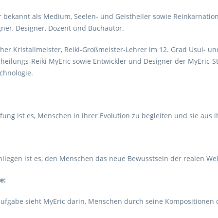
er bekannt als Medium, Seelen- und Geistheiler sowie Reinkarnatio
ner, Designer, Dozent und Buchautor.
scher Kristallmeister, Reiki-Großmeister-Lehrer im 12. Grad Usui- u
heilungs-Reiki MyEric sowie Entwickler und Designer der MyEric-S
chnologie.
ung ist es, Menschen in ihrer Evolution zu begleiten und sie aus ih
nliegen ist es, den Menschen das neue Bewusstsein der realen Welt
e:
ufgabe sieht MyEric darin, Menschen durch seine Kompositionen de