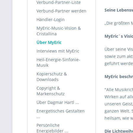
Verbund-Partner-Liste
Seine Lebensw
Verbund-Partner werden
Händler-Login
„Die größten 
MyEric-Music-Vision &
Cristallina
MyEric´s Visi
Über MyEric
Über seine Vis
Interviews mit MyEric
sowie zum akt
Heil-Energie-Sinfonie-
geführt werde
Musik
Kopierschutz &
MyEric beschr
Downloads
Copyright &
"Alle Musikric
Markenschutz
Wirken auf al
Über Dagmar Hartl ...
unseren Geist
Energetisches Gestalten
ganzen Welt. 
...
heilsam, wie 
Persönliche
Energiebilder ...
Die Lichtweih