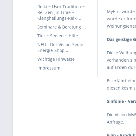
Reiki ~ Usui-Tradition ~
MyEric wurde 
Rei-Zen-Jin-Linie ~
Klangheilungs-Reiki ...
wurde er für 
Weihungsenerg
Seminare & Beratung ...
Tier ~ Seelen ~ Hilfe
Das geistige 
NEU - Der Vision-Seele-
Energie-Shop ...
Diese Weihung
Wichtige Hinweise
vorhanden sin
auf Erden dur
Impressum
Er erfährt ein
diesen kosmis
Sinfonie - Ve
Die Vision MyE
Anfrage.
Film - Produk