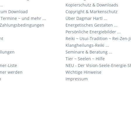
..
Kopierschutz & Downloads
 zum Download
Copyright & Markenschutz
Termine ~ und mehr ...
Über Dagmar Hartl ...
 Zahlungsbedingungen
Energetisches Gestalten ...
Persönliche Energiebilder ...
ht
Reiki ~ Usui-Tradition ~ Rei-Zen-J
Klangheilungs-Reiki ...
ellungen
Seminare & Beratung ...
Tier ~ Seelen ~ Hilfe
ner-Liste
NEU - Der Vision-Seele-Energie-Sh
tner werden
Wichtige Hinweise
n
Impressum