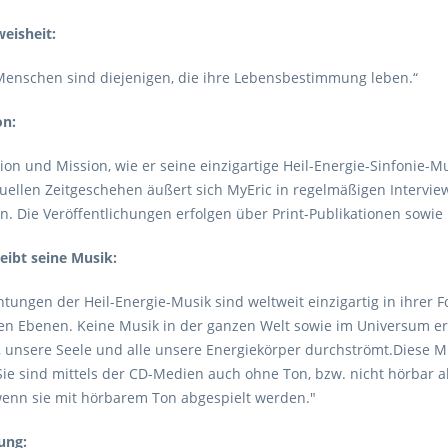
eisheit:
Menschen sind diejenigen, die ihre Lebensbestimmung leben.“
on:
ion und Mission, wie er seine einzigartige Heil-Energie-Sinfonie-Mu
uellen Zeitgeschehen äußert sich MyEric in regelmäßigen Interview
n. Die Veröffentlichungen erfolgen über Print-Publikationen sowie
eibt seine Musik:
htungen der Heil-Energie-Musik sind weltweit einzigartig in ihrer
len Ebenen. Keine Musik in der ganzen Welt sowie im Universum er
, unsere Seele und alle unsere Energiekörper durchströmt.Diese Mu
Sie sind mittels der CD-Medien auch ohne Ton, bzw. nicht hörbar ab
wenn sie mit hörbarem Ton abgespielt werden."
ung: