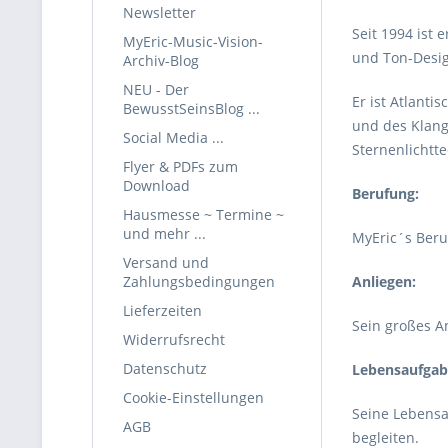
Newsletter
Seit 1994 ist 
MyEric-Music-Vision-
und Ton-Desig
Archiv-Blog
NEU - Der
Er ist Atlanti
BewusstSeinsBlog ...
und des Klang
Social Media ...
Sternenlichtte
Flyer & PDFs zum
Download
Berufung:
Hausmesse ~ Termine ~
und mehr ...
MyEric´s Beruf
Versand und
Zahlungsbedingungen
Anliegen:
Lieferzeiten
Sein großes A
Widerrufsrecht
Datenschutz
Lebensaufgab
Cookie-Einstellungen
Seine Lebensa
AGB
begleiten.