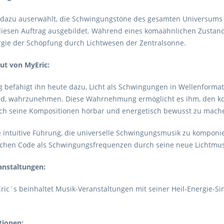
dazu auserwählt, die Schwingungstöne des gesamten Universums 
diesen Auftrag ausgebildet. Während eines komaähnlichen Zustande
ie der Schöpfung durch Lichtwesen der Zentralsonne.
Gut von MyEric:
 befähigt ihn heute dazu, Licht als Schwingungen in Wellenform
d, wahrzunehmen. Diese Wahrnehmung ermöglicht es ihm, den kos
ch seine Kompositionen hörbar und energetisch bewusst zu mach
e intuitive Führung, die universelle Schwingungsmusik zu komponie
chen Code als Schwingungsfrequenzen durch seine neue Lichtmus
ranstaltungen:
ric´s beinhaltet Musik-Veranstaltungen mit seiner Heil-Energie-Si
tionen: