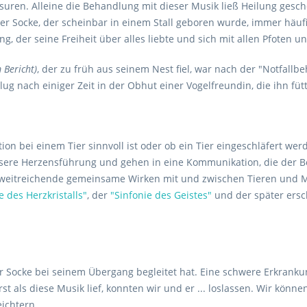
ssuren. Alleine die Behandlung mit dieser Musik ließ Heilung gesch
ater Socke, der scheinbar in einem Stall geboren wurde, immer häu
ng, der seine Freiheit über alles liebte und sich mit allen Pfoten 
 Bericht)
, der zu früh aus seinem Nest fiel, war nach der "Notfall
ug nach einiger Zeit in der Obhut einer Vogelfreundin, die ihn fütte
n bei einem Tier sinnvoll ist oder ob ein Tier eingeschläfert wer
sere Herzensführung und gehen in eine Kommunikation, die der B
 weitreichende gemeinsame Wirken mit und zwischen Tieren und Me
e des Herzkristalls"
, der
"Sinfonie des Geistes"
und der später ers
r Socke bei seinem Übergang begleitet hat. Eine schwere Erkrankung
Erst als diese Musik lief, konnten wir und er ... loslassen. Wir kön
eichtern.