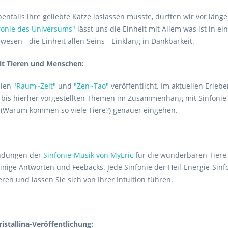
benfalls ihre geliebte Katze loslassen musste, durften wir vor lä
nfonie des Universums"
lässt uns die Einheit mit Allem was ist in 
esen - die Einheit allen Seins - Einklang in Dankbarkeit.
mit Tieren und Menschen:
nien
"Raum~Zeit"
und
"Zen~Tao"
veröffentlicht. Im aktuellen Erle
e bis hierher vorgestellten Themen im Zusammenhang mit Sinfonie
 (Warum kommen so viele Tiere?) genauer eingehen.
endungen der
Sinfonie-Musik von MyEric
für die wunderbaren Tiere,
nige Antworten und Feebacks. Jede Sinfonie der Heil-Energie-Sinfo
ren und lassen Sie sich von Ihrer Intuition führen.
istallina-Veröffentlichung: