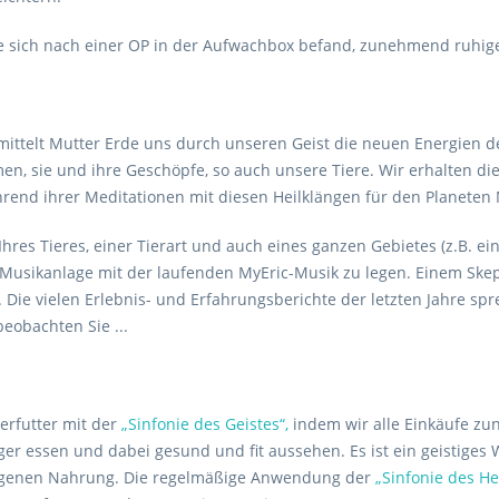
die sich nach einer OP in der Aufwachbox befand, zunehmend ruhig
ittelt Mutter Erde uns durch unseren Geist die neuen Energien d
en, sie und ihre Geschöpfe, so auch unsere Tiere. Wir erhalten di
rend ihrer Meditationen mit diesen Heilklängen für den Planeten 
 Ihres Tieres, einer Tierart und auch eines ganzen Gebietes (z.B. e
usikanlage mit der laufenden MyEric-Musik zu legen. Einem Skept
e vielen Erlebnis- und Erfahrungsberichte der letzten Jahre spre
beobachten Sie ...
erfutter mit der
„Sinfonie des Geistes“,
indem wir alle Einkäufe zun
er essen und dabei gesund und fit aussehen. Es ist ein geistiges 
 eigenen Nahrung. Die regelmäßige Anwendung der
„Sinfonie des Her