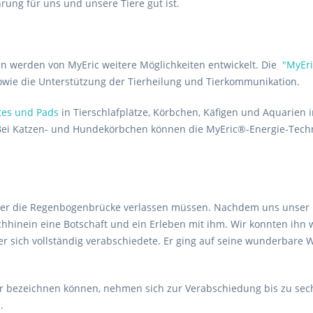
hrung für uns und unsere Tiere gut ist.
n werden von MyEric weitere Möglichkeiten entwickelt. Die
"MyEri
 sowie die Unterstützung der Tierheilung und Tierkommunikation.
tes und Pads
in Tierschlafplätze, Körbchen, Käfigen und Aquarien 
 Bei Katzen- und Hundekörbchen können die MyEric®-Energie-Techno
über die Regenbogenbrücke verlassen müssen. Nachdem uns unser Ka
hhinein eine Botschaft und ein Erleben mit ihm. Wir konnten ihn
er sich vollständig verabschiedete. Er ging auf seine wunderbare W
Tier bezeichnen können, nehmen sich zur Verabschiedung bis zu se
n.