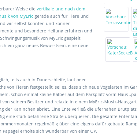
derbarer Weise die
vertikale und nach dem
Musik von MyEric
gerade auch für Tiere und
und wir selbst konnten und können
momente und besondere Heilung erfuhren und
 Schwingungsmusik von MyEric gespielt
ich ein ganz neues Bewusstsein, eine neue
ch, teils auch in Dauerschleife, laut oder
hs von Tieren festgestellt, sei es, dass sich neue Vogelarten im Ga
mmeln, schon einmal kleine Kälber auf dem Parkplatz vorm Haus „p
t von seinem Besitzer und relaxte in einem MyEric-Musik-Hausgart
der Kaninchen abriet. Eine Ente verließ die ufernahen Brutplätz
ßig eine stark befahrene Straße überqueren. Die gesamte Entenfam
n Sommermonaten regelmäßig über eine eigens dafür gebaute Ram
n Papagei erholte sich wunderbar von einer OP.