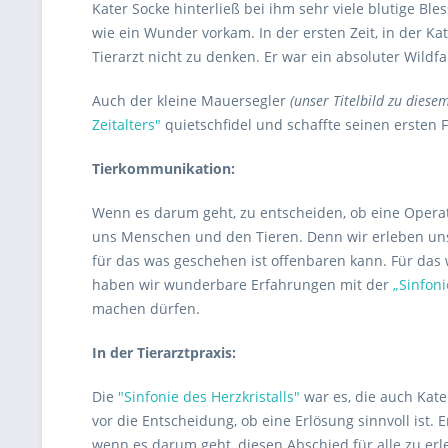
Kater Socke hinterließ bei ihm sehr viele blutige Ble
wie ein Wunder vorkam. In der ersten Zeit, in der K
Tierarzt nicht zu denken. Er war ein absoluter Wildfa
Auch der kleine Mauersegler
(unser Titelbild zu diesem
Zeitalters"
quietschfidel und schaffte seinen ersten Fl
Tierkommunikation:
Wenn es darum geht, zu entscheiden, ob eine Operatio
uns Menschen und den Tieren. Denn wir erleben un
für das was geschehen ist offenbaren kann. Für das
haben wir wunderbare Erfahrungen mit der
„Sinfoni
machen dürfen.
In der Tierarztpraxis:
Die
"Sinfonie des Herzkristalls"
war es, die auch Kate
vor die Entscheidung, ob eine Erlösung sinnvoll ist. 
wenn es darum geht, diesen Abschied für alle zu erl