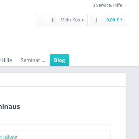
Service/Hilfe
Mein Konto
0,00 € *
rHilfe
Seminar ...
Blog
hinaus