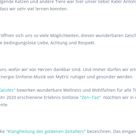
olgende Katzen und andere Tiere war hier unser lieber Kater Anton
ass wir sehr viel lernen konnten.
eröffnen sich uns so viele Möglichkeiten, diesen wunderbaren Gesc
re bedingungslose Liebe, Achtung und Respekt.
uns, wofür wir von Herzen dankbar sind. Und immer dürfen wir erle
nergie-Sinfonie-Musik von MyEric ruhiger und gesünder werden.
Geistes"
bewirken wunderbare Wellness und Wohlfühlen für alle T
ahr 2020 erschienene Erlebnis-Sinfonie
"Zen~Tao"
möchten wir in
nte.
die
"Klangheilung des goldenen Zeitalters"
bezeichnen. Das eingan