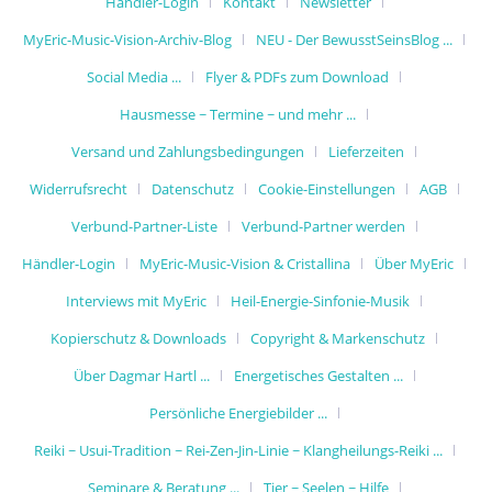
Händler-Login
Kontakt
Newsletter
MyEric-Music-Vision-Archiv-Blog
NEU - Der BewusstSeinsBlog ...
Social Media ...
Flyer & PDFs zum Download
Hausmesse ~ Termine ~ und mehr ...
Versand und Zahlungsbedingungen
Lieferzeiten
Widerrufsrecht
Datenschutz
Cookie-Einstellungen
AGB
Verbund-Partner-Liste
Verbund-Partner werden
Händler-Login
MyEric-Music-Vision & Cristallina
Über MyEric
Interviews mit MyEric
Heil-Energie-Sinfonie-Musik
Kopierschutz & Downloads
Copyright & Markenschutz
Über Dagmar Hartl ...
Energetisches Gestalten ...
Persönliche Energiebilder ...
Reiki ~ Usui-Tradition ~ Rei-Zen-Jin-Linie ~ Klangheilungs-Reiki ...
Seminare & Beratung ...
Tier ~ Seelen ~ Hilfe