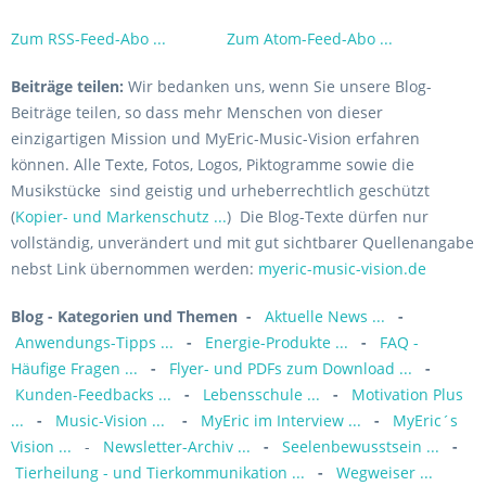
Zum RSS-Feed-Abo ...
Zum Atom-Feed-Abo ...
Beiträge teilen:
Wir bedanken uns, wenn Sie unsere Blog-
Beiträge teilen, so dass mehr Menschen von dieser
einzigartigen Mission und MyEric-Music-Vision erfahren
können. Alle Texte, Fotos, Logos, Piktogramme sowie die
Musikstücke sind geistig und urheberrechtlich geschützt
(
Kopier- und Markenschutz ...
) Die Blog-Texte dürfen nur
vollständig, unverändert und mit gut sichtbarer Quellenangabe
nebst Link übernommen werden:
myeric-music-vision.de
Blog - Kategorien und Themen
-
Aktuelle News ...
-
Anwendungs-Tipps ...
-
Energie-Produkte ...
-
FAQ -
Häufige Fragen ...
-
Flyer- und PDFs zum Download ...
-
Kunden-Feedbacks ...
-
Lebensschule ...
-
Motivation Plus
...
-
Music-Vision ...
-
MyEric im Interview ...
-
MyEric´s
Vision ...
-
Newsletter-Archiv ...
-
Seelenbewusstsein ...
-
Tierheilung - und Tierkommunikation ...
-
Wegweiser ...