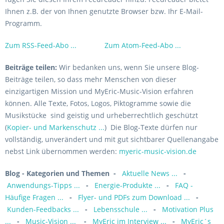
Ihnen z.B. der von Ihnen genutzte Browser bzw. Ihr E-Mail-
Programm.
Zum RSS-Feed-Abo ...
Zum Atom-Feed-Abo ...
Beiträge teilen:
Wir bedanken uns, wenn Sie unsere Blog-
Beiträge teilen, so dass mehr Menschen von dieser
einzigartigen Mission und MyEric-Music-Vision erfahren
können. Alle Texte, Fotos, Logos, Piktogramme sowie die
Musikstücke sind geistig und urheberrechtlich geschützt
(
Kopier- und Markenschutz ...
) Die Blog-Texte dürfen nur
vollständig, unverändert und mit gut sichtbarer Quellenangabe
nebst Link übernommen werden:
myeric-music-vision.de
Blog - Kategorien und Themen
-
Aktuelle News ...
-
Anwendungs-Tipps ...
-
Energie-Produkte ...
-
FAQ -
Häufige Fragen ...
-
Flyer- und PDFs zum Download ...
-
Kunden-Feedbacks ...
-
Lebensschule ...
-
Motivation Plus
...
-
Music-Vision ...
-
MyEric im Interview ...
-
MyEric´s