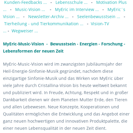
Kunden-Feedbacks ...
-
Lebensschule ...
-
Motivation Plus
...
-
Music-Vision ...
-
MyEric im Interview ...
-
MyEric´s
Vision ...
-
Newsletter-Archiv ...
-
Seelenbewusstsein ...
-
Tierheilung - und Tierkommunikation ...
-
Vision-TV
...
-
Wegweiser ...
MyEric-Music-Vision - Bewusstsein - Energien - Forschung -
Lebensformen der neuen Zeit
MyEric-Music-Vision wird im zwanzigsten Jubiläumsjahr der
Heil-Energie-Sinfonie-Musik gegründet, nachdem diese
einzigartige Sinfonie-Musik und das Wirken von MyEric über
viele Jahre durch Cristallina-Vision bis heute weltweit bekannt
und publiziert wird. In Freude, Achtung, Respekt und in großer
Dankbarkeit dienen wir dem Planeten Mutter Erde, den Tieren
und allen Lebewesen. Neue Konzepte, Kooperationen und
Qualitäten ermöglichen die Entwicklung und das Angebot einer
ganz neuen hochwertigen und innovativen Produktpalette, die
einer neuen Lebensqualität in der neuen Zeit dient.