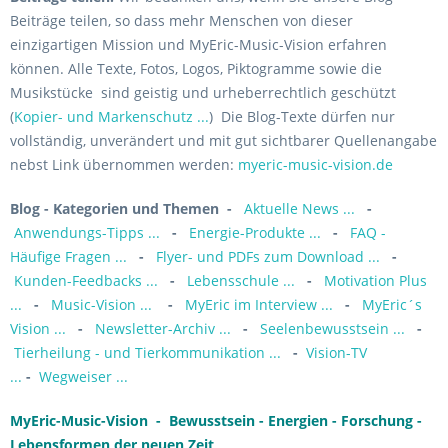
Beiträge teilen, so dass mehr Menschen von dieser
einzigartigen Mission und MyEric-Music-Vision erfahren
können. Alle Texte, Fotos, Logos, Piktogramme sowie die
Musikstücke sind geistig und urheberrechtlich geschützt
(
Kopier- und Markenschutz ...
) Die Blog-Texte dürfen nur
vollständig, unverändert und mit gut sichtbarer Quellenangabe
nebst Link übernommen werden:
myeric-music-vision.de
Blog - Kategorien und Themen
-
Aktuelle News ...
-
Anwendungs-Tipps ...
-
Energie-Produkte ...
-
FAQ -
Häufige Fragen ...
-
Flyer- und PDFs zum Download ...
-
Kunden-Feedbacks ...
-
Lebensschule ...
-
Motivation Plus
...
-
Music-Vision ...
-
MyEric im Interview ...
-
MyEric´s
Vision ...
-
Newsletter-Archiv ...
-
Seelenbewusstsein ...
-
Tierheilung - und Tierkommunikation ...
-
Vision-TV
...
-
Wegweiser ...
MyEric-Music-Vision - Bewusstsein - Energien - Forschung -
Lebensformen der neuen Zeit