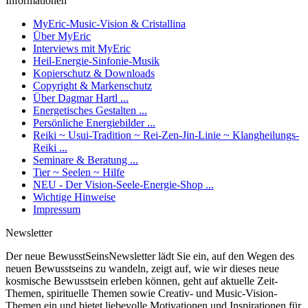
Informationen
MyEric-Music-Vision & Cristallina
Über MyEric
Interviews mit MyEric
Heil-Energie-Sinfonie-Musik
Kopierschutz & Downloads
Copyright & Markenschutz
Über Dagmar Hartl ...
Energetisches Gestalten ...
Persönliche Energiebilder ...
Reiki ~ Usui-Tradition ~ Rei-Zen-Jin-Linie ~ Klangheilungs-
Reiki ...
Seminare & Beratung ...
Tier ~ Seelen ~ Hilfe
NEU - Der Vision-Seele-Energie-Shop ...
Wichtige Hinweise
Impressum
Newsletter
Der neue BewusstSeinsNewsletter lädt Sie ein, auf den Wegen des
neuen Bewusstseins zu wandeln, zeigt auf, wie wir dieses neue
kosmische Bewusstsein erleben können, geht auf aktuelle Zeit-
Themen, spirituelle Themen sowie Creativ- und Music-Vision-
Themen ein und bietet liebevolle Motivationen und Inspirationen für