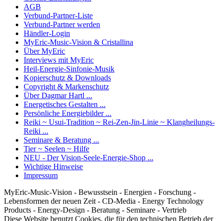
AGB
Verbund-Partner-Liste
Verbund-Partner werden
Händler-Login
MyEric-Music-Vision & Cristallina
Über MyEric
Interviews mit MyEric
Heil-Energie-Sinfonie-Musik
Kopierschutz & Downloads
Copyright & Markenschutz
Über Dagmar Hartl ...
Energetisches Gestalten ...
Persönliche Energiebilder ...
Reiki ~ Usui-Tradition ~ Rei-Zen-Jin-Linie ~ Klangheilungs-
Reiki ...
Seminare & Beratung ...
Tier ~ Seelen ~ Hilfe
NEU - Der Vision-Seele-Energie-Shop ...
Wichtige Hinweise
Impressum
MyEric-Music-Vision - Bewusstsein - Energien - Forschung -
Lebensformen der neuen Zeit - CD-Media - Energy Technology
Products - Energy-Design - Beratung - Seminare - Vertrieb
Diese Website benutzt Cookies, die für den technischen Betrieb der