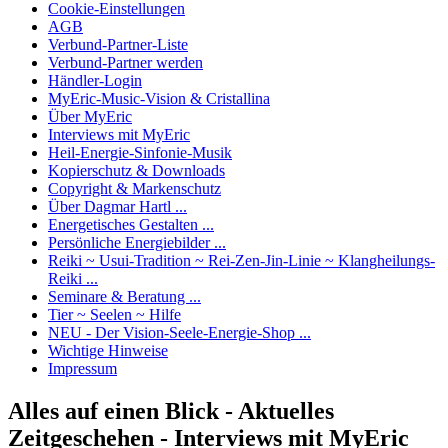
Cookie-Einstellungen
AGB
Verbund-Partner-Liste
Verbund-Partner werden
Händler-Login
MyEric-Music-Vision & Cristallina
Über MyEric
Interviews mit MyEric
Heil-Energie-Sinfonie-Musik
Kopierschutz & Downloads
Copyright & Markenschutz
Über Dagmar Hartl ...
Energetisches Gestalten ...
Persönliche Energiebilder ...
Reiki ~ Usui-Tradition ~ Rei-Zen-Jin-Linie ~ Klangheilungs-
Reiki ...
Seminare & Beratung ...
Tier ~ Seelen ~ Hilfe
NEU - Der Vision-Seele-Energie-Shop ...
Wichtige Hinweise
Impressum
Alles auf einen Blick - Aktuelles
Zeitgeschehen - Interviews mit MyEric