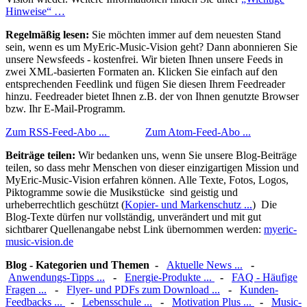
Hinweise“ …
Regelmäßig lesen:
Sie möchten immer auf dem neuesten Stand
sein, wenn es um MyEric-Music-Vision geht? Dann abonnieren Sie
unsere Newsfeeds - kostenfrei. Wir bieten Ihnen unsere Feeds in
zwei XML-basierten Formaten an. Klicken Sie einfach auf den
entsprechenden Feedlink und fügen Sie diesen Ihrem Feedreader
hinzu. Feedreader bietet Ihnen z.B. der von Ihnen genutzte Browser
bzw. Ihr E-Mail-Programm.
Zum RSS-Feed-Abo ...
Zum Atom-Feed-Abo ...
Beiträge teilen:
Wir bedanken uns, wenn Sie unsere Blog-Beiträge
teilen, so dass mehr Menschen von dieser einzigartigen Mission und
MyEric-Music-Vision erfahren können. Alle Texte, Fotos, Logos,
Piktogramme sowie die Musikstücke sind geistig und
urheberrechtlich geschützt (
Kopier- und Markenschutz ...
) Die
Blog-Texte dürfen nur vollständig, unverändert und mit gut
sichtbarer Quellenangabe nebst Link übernommen werden:
myeric-
music-vision.de
Blog - Kategorien und Themen
-
Aktuelle News ...
-
Anwendungs-Tipps ...
-
Energie-Produkte ...
-
FAQ - Häufige
Fragen ...
-
Flyer- und PDFs zum Download ...
-
Kunden-
Feedbacks ...
-
Lebensschule ...
-
Motivation Plus ...
-
Music-