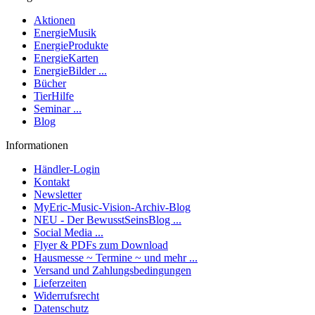
Aktionen
EnergieMusik
EnergieProdukte
EnergieKarten
EnergieBilder ...
Bücher
TierHilfe
Seminar ...
Blog
Informationen
Händler-Login
Kontakt
Newsletter
MyEric-Music-Vision-Archiv-Blog
NEU - Der BewusstSeinsBlog ...
Social Media ...
Flyer & PDFs zum Download
Hausmesse ~ Termine ~ und mehr ...
Versand und Zahlungsbedingungen
Lieferzeiten
Widerrufsrecht
Datenschutz