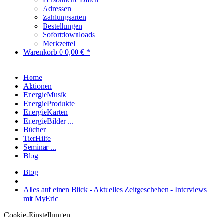
Adressen
Zahlungsarten
Bestellungen
Sofortdownloads
Merkzettel
Warenkorb
0
0,00 € *
Home
Aktionen
EnergieMusik
EnergieProdukte
EnergieKarten
EnergieBilder ...
Bücher
TierHilfe
Seminar ...
Blog
Blog
Alles auf einen Blick - Aktuelles Zeitgeschehen - Interviews
mit MyEric
Cookie-Einstellungen