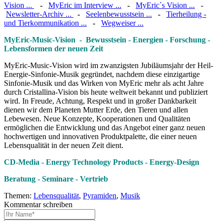
Vision ...
-
MyEric im Interview ...
-
MyEric´s Vision ...
-
Newsletter-Archiv ...
-
Seelenbewusstsein ...
-
Tierheilung -
und Tierkommunikation ...
-
Wegweiser ...
MyEric-Music-Vision - Bewusstsein - Energien - Forschung -
Lebensformen der neuen Zeit
MyEric-Music-Vision wird im zwanzigsten Jubiläumsjahr der Heil-
Energie-Sinfonie-Musik gegründet, nachdem diese einzigartige
Sinfonie-Musik und das Wirken von MyEric mehr als acht Jahre
durch Cristallina-Vision bis heute weltweit bekannt und publiziert
wird. In Freude, Achtung, Respekt und in großer Dankbarkeit
dienen wir dem Planeten Mutter Erde, den Tieren und allen
Lebewesen. Neue Konzepte, Kooperationen und Qualitäten
ermöglichen die Entwicklung und das Angebot einer ganz neuen
hochwertigen und innovativen Produktpalette, die einer neuen
Lebensqualität in der neuen Zeit dient.
CD-Media - Energy Technology Products - Energy-Design
Beratung - Seminare - Vertrieb
Themen:
Lebensqualität
,
Pyramiden
,
Musik
Kommentar schreiben