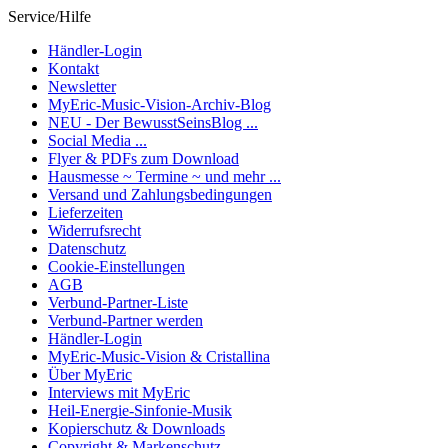
Service/Hilfe
Händler-Login
Kontakt
Newsletter
MyEric-Music-Vision-Archiv-Blog
NEU - Der BewusstSeinsBlog ...
Social Media ...
Flyer & PDFs zum Download
Hausmesse ~ Termine ~ und mehr ...
Versand und Zahlungsbedingungen
Lieferzeiten
Widerrufsrecht
Datenschutz
Cookie-Einstellungen
AGB
Verbund-Partner-Liste
Verbund-Partner werden
Händler-Login
MyEric-Music-Vision & Cristallina
Über MyEric
Interviews mit MyEric
Heil-Energie-Sinfonie-Musik
Kopierschutz & Downloads
Copyright & Markenschutz